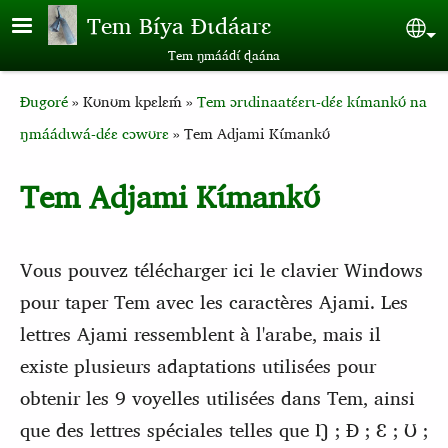
Aller au contenu principal
Tem Bíya Ɖɩdáarɛ
Sel
Tem ŋmáádɩ́ ɖaána
Breadcrumb
Ɖugoré
Kʊnʊm kpɛlɛḿ
Tem ɔrɩdinaatɛ́ɛrɩ-dɛ́ɛ kɩ́mankʊ́ na
ŋmáádɩwá-dɛ́ɛ cɔwʊrɛ
Tem Adjami Kɩ́mankʊ́
Tem Adjami Kɩ́mankʊ́
Vous pouvez télécharger ici le clavier Windows
pour taper Tem avec les caractères Ajami. Les
lettres Ajami ressemblent à l'arabe, mais il
existe plusieurs adaptations utilisées pour
obtenir les 9 voyelles utilisées dans Tem, ainsi
que des lettres spéciales telles que Ŋ ; Ɖ ; Ɛ ; Ʊ ;