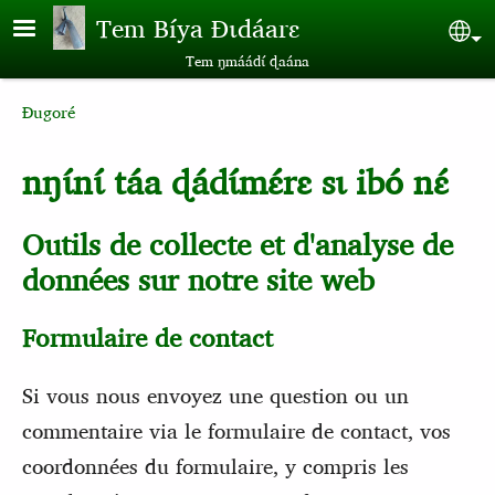
Aller au contenu principal
Tem Bíya Ɖɩdáarɛ
Sel
Tem ŋmáádɩ́ ɖaána
Breadcrumb
Ɖugoré
nŋɩ́nɩ́ táa ɖádɩ́mɛ́rɛ sɩ ibó nɛ́
Outils de collecte et d'analyse de
données sur notre site web
Formulaire de contact
Si vous nous envoyez une question ou un
commentaire via le formulaire de contact, vos
coordonnées du formulaire, y compris les