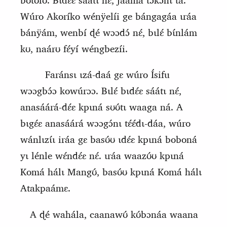
bʊtʊlʊ́. Bɩdɛ́ɛ sáátɩ nɛ́, jááma tɔkɔnɩ tá.
Wúro Akoríko wénÿelíi ge bángagáa ɩráa
bánÿám, wenbí ɖé wɔɔdɔ́ nɛ́, bɩlɛ́ bɩ́nlám
kʊ, naárʊ fɛ́yí wéngbezíi.
Faránsɩ ɩzá‑daá gɛ wúro Ísifu
wɔɔgbɔ́ɔ kowúrɔɔ. Bɩlɛ́ bɩdɛ́ɛ sáátɩ nɛ́,
anasáárá‑dɛ́ɛ kpɩná sʊʊ́tɩ waaga ná. A
bɩ
g
ɛ́ɛ anasáárá wɔɔgɔ́nɩ tɛ́ɛ́dɩ‑dáa, wúro
wánlɩzɩ́ɩ iráa gɛ basʊ́ʊ ɩdɛ́ɛ kpɩná boboná
yɩ lénle wɛ́ndɛ́ɛ nɛ́. ɩráa waazʊ́ʊ kpɩná
Komá hálɩ Mangʊ́, basʊ́ʊ kpɩná Komá hálɩ
Atakpaámɛ.
A ɖé wahála, caana
w
ʊ́
kʊ́bɔnáa waana