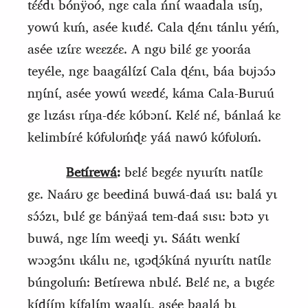
tɛ́ɛ́dɩ bónÿoó, ngɛ cala ńnɩ́ waadala ɩsɩ́ŋ,
yowú kɩḿ, asée kɩɩdɛ́. Cala ɖɛ́nɩ tánlɩɩ yéḿ,
asée ɩzɩ́rɛ wɛɛzɛ́ɛ. A ngʊ bilɛ́ gɛ yooráa
teyéle, ngɛ baagálɩ́zɩ́ Cala ɖɛ́nɩ, báa bʊjɔɔ́ɔ
nŋɩ́nɩ́, asée yowú wɛɛdɛ́, káma Cala-Buruú
gɛ lɩzásɩ rɩ́ŋa-dɛ́ɛ kʊ́bɔnɩ́. Kɛlɛ́ nɛ́, bánlaá kɛ
kelimbíré kʊ́fʊlʊḿɖɛ yáá nawʊ́ kʊ́fʊlʊḿ.
Betírewá
:
bɛlɛ́ bɛgɛ́ɛ nyɩɩrɩ́tɩ natɩ́lɛ
gɛ. Naárʊ gɛ beediná buwá-daá ɩsɩ: balá yɩ
sɔ́ɔ́zɩ, bɩlɛ́ gɛ bánÿaá tem-daá sɩsɩ: bɔtɔ yɩ
buwá,
ngɛ lím weeɖi yɩ. Sáátɩ wenkí
wɔɔgɔ́nɩ ɩkálɩɩ nɛ, ɩgɔɖɔ́kɩ́ná nyɩɩrɩ́tɩ natɩ́lɛ
búngoluḿ: Betírewa nbɩlɛ́. Bɛlɛ́ nɛ, a bɩgɛ́ɛ
kíɖíím kɩ́falɩ́m waalɩ́ɩ, asée baalá bɩ