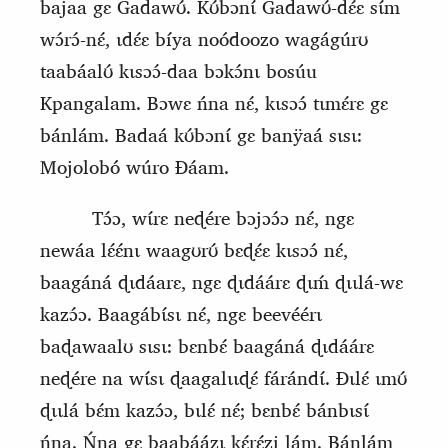
bajaa gɛ Gadawʊ́. Kʊ́bɔnɩ́ Gadawʊ́-dɛ́ɛ sɩ́m
wɔ́rɔ́-nɛ́, ɩdɛ́ɛ bíya noódoozo wagágúrʊ
taabáalʊ́ kɩsɔɔ́-daa bɔkɔ́nɩ bosúu
Kpangalam. Bɔwɛ ńna nɛ́, kɩsɔɔ́ tɩmɛ́rɛ gɛ
bánlám. Badaá kʊ́bɔnɩ́ gɛ banÿaá sɩsɩ:
Mojolobó wúro Ɖáam.
Tɔ́ɔ, wɩ́rɛ neɖére bɔjɔɔ́ɔ nɛ́, ngɛ
newáa lɛ́ɛ́nɩ waagʊrʊ́ bɛɖɛ́ɛ kɩsɔɔ́ nɛ́,
baagáná ɖɩdáarɛ, ngɛ ɖɩdáárɛ ɖɩḿ ɖɩɩlá-wɛ
kazɔ́ɔ. Baagábɩ́sɩ nɛ́, ngɛ beevéérɩ
baɖawaalʊ sɩsɩ: bɛnbɛ́ baagáná ɖɩdáárɛ
neɖére na wɩ́sɩ ɖaagalɩɩɖɛ́ fárándɩ́. Ɖɩlɛ́ ɩmʊ́
ɖɩɩlá bɛ́m kazɔ́ɔ, bɩlɛ́ nɛ́; bɛnbɛ́ bánbɩsɩ́
ńna. Ńna gɛ baabáázɩ kɛ́rɛ́zi lám. Bánlám