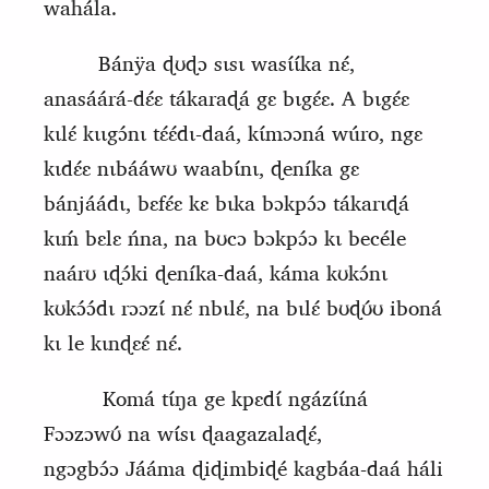
wahála.
Bánÿa ɖʊɖɔ sɩsɩ wasɩ́ɩ́ka nɛ́,
anasáárá‑dɛ́ɛ tákaraɖá
gɛ bɩgɛ́ɛ.
A bɩgɛ́ɛ
kɩlɛ́ kɩɩgɔ́nɩ tɛ́ɛ́dɩ‑daá, kɩ́mɔɔná wúro, ngɛ
kɩdɛ́ɛ nɩbááwʊ waabɩ́nɩ, ɖeníka gɛ
bánjáádɩ, bɛfɛ́ɛ kɛ bɩka bɔkpɔ́ɔ tákarɩɖá
kɩḿ bɛlɛ ńna, na bʊcɔ bɔkpɔ́ɔ kɩ becéle
naárʊ ɩɖɔ́ki ɖeníka‑daá, káma kʊkɔ́nɩ
kʊkɔ́ɔ́dɩ rɔɔzɩ́ nɛ́ nbɩlɛ́, na bɩlɛ́ bʊɖʊ́ʊ iboná
kɩ le kɩnɖɛɛ́ nɛ́.
Komá tɩ́ŋa ge kpɛdɩ́ ngázɩ́ɩ́ná
Fɔɔzɔwʊ́ na wɩ́sɩ ɖaagazalaɖɛ́,
ngɔgbɔ́ɔ
J
ááma ɖiɖimbiɖé ka
gb
áa‑daá háli