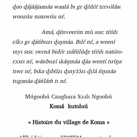
ɖoo ɖájáájaanáa waalá bɩ gɛ ɖɛ́dɛ́ɛ́ tɛɛvʊ́lásɩ
woozúu susuwúu nɛ́.
Amá, ɖénveerím mɩ́ɩ sɩsɩ: tɛ́ɛ́dɩ
cɩ́kɔ gɛ ɖáńbɩɩzɩ ɖɩŋmáa. Bɩlɛ́ nɛ́, a weení
ɩnyɩ sɩsɩ: ɩwɛná bidɛ́ɛ ɩzáfúlúɖe tɛ́ɛ́dɩ natʊ́rʊ-
rɔɔzɩ nɛ́, wánbɩɩzɩ́ ɩkáŋmáa ɖáa wentɩ́ tɩrɩ́ŋa
tɩwɛ nɛ́, bɩka ɖɩbɩ́ɩ́zɩ ɖɩnyɔ́ɔ́zɩ ɖɩlá ńŋɩnáa
tɩɩganáa ɖáńláḿ tɩ nɛ́.
Múgoobú Caagbara Sɔɔlɩ Ngoobú
Komá
k
utoluú
« Histoire du village de Koma »
ère