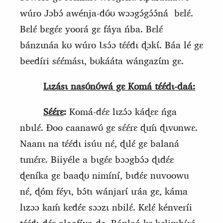
wúro Jɔbɔ́ awénja‑dʊ́ʊ wɔɔgɔ́gɔ́ɔ́ná
bɛlɛ́.
Bɛlɛ́ bɛgɛ́ɛ yoorá gɛ fáya ńba. Bɛlɛ́
bánzɩnáa kʊ wúro Ɩsɔ́ɔ tɛ́ɛ́dɩ
ɖ
ɔkɩ́. Báa lé gɛ
beedíri sɛ́ɛ́másɩ, bʊkááta wángazɩ́m gɛ.
Lɩzásɩ nasʊ́nʊ́wá gɛ Komá tɛ́ɛ́dɩ‑daá:
Sɛ́ɛ́rɛ
:
Komá‑dɛ́ɛ lɩzɔ́ɔ káɖɛɛ ńga
nbɩlɛ́. Ɖoo caanawʊ́ gɛ sɛ́ɛ́rɛ ɖɩḿ ɖɩvʊnwɛ.
Naanɩ na tɛ́ɛ́dɩ isúu nɛ́, ɖɩlɛ́ gɛ balaná
tɩmɛ́rɛ. Biiyéle a bɩgɛ́ɛ bɔɔgbɔ́ɔ ɖɩdɛ́ɛ
ɖeníka gɛ baaɖʊ nimíní, bɩdɛ́ɛ nuvoowu
nɛ́, ɖóm fɛ́yɩ, bɔ́tɩ wánjarɩ́ ɩráa gɛ, káma
lɩzɔɔ kaḿ kɛdɛ́ɛ sɔɔzɩ nbilɛ́. Kɛlɛ́ kénveríi