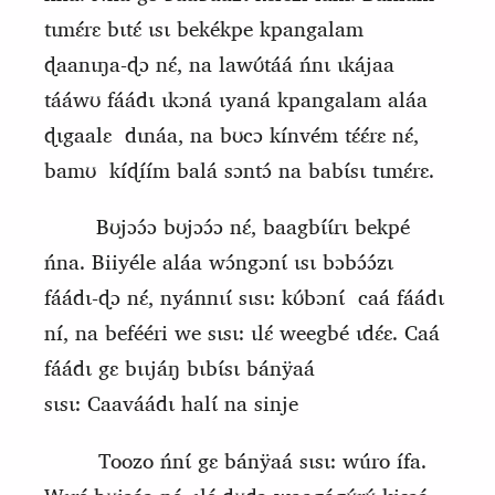
tɩmɛ́rɛ bɩtɛ́ ɩsɩ bekékpe kpangalam
ɖaanɩŋa-ɖɔ nɛ́, na lawʊ́táá ńnɩ ɩkájaa
tááwʊ fáádɩ ɩkɔná ɩyaná kpangalam aláa
ɖɩgaalɛ
dɩnáa, na bʊcɔ kínvém tɛ́ɛ́rɛ nɛ́,
bamʊ
kíɖíím balá sɔntɔ́ na babɩ́sɩ tɩmɛ́rɛ.
Bʊjɔɔ́ɔ bʊjɔɔ́ɔ nɛ́, baagbɩ́ɩ́rɩ bekpé
ńna. Biiyéle aláa wɔ́ngɔnɩ́ ɩsɩ bɔbɔ́ɔ́zɩ
fáádɩ-ɖɔ nɛ́, nyánnɩɩ́ sɩsɩ: kʊ́bɔnɩ́
caá fáádɩ
ní, na befééri we sɩsɩ: ɩlɛ́ weegbé ɩdɛ́ɛ. Caá
fáádɩ gɛ bɩɩjáŋ bɩbɩ́sɩ
bánÿaá
sɩsɩ:
C
aaváádɩ halɩ́ na sinje
Toozo ńnɩ́ gɛ bánÿaá sɩsɩ: wúro ífa.