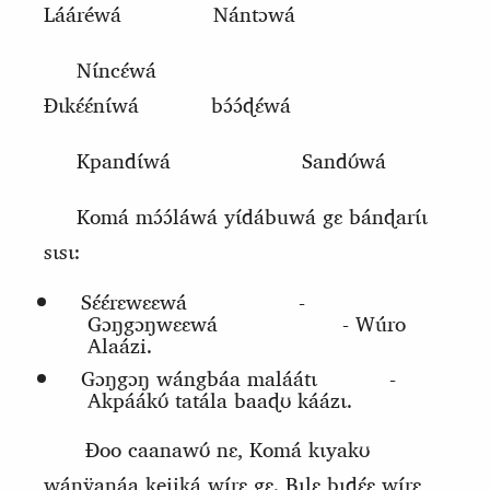
Lááréwá
Nántɔwá
Nɩ́ncɛ́wá
Ɖɩkɛ́ɛ́nɩ́wá
bɔ́ɔ́ɖɛ́wá
Kpandɩ́wá
Sandʊ́wá
Komá mɔ́ɔ́láwá yɩ́dábuwá gɛ bánɖarɩ́ɩ
sɩsɩ:
Sɛ́ɛ́rɛwɛɛwá
-
Gɔŋgɔŋwɛɛwá
- Wúro
Alaázi.
Gɔŋgɔŋ wángbáa maláátɩ
-
Akpáákʊ́ tatála baaɖʊ káázɩ.
Ɖoo caanawʊ́ nɛ,
Komá
k
ɩyakʊ
wánÿanáa kejiká wɩ́rɛ gɛ. Bɩlɛ bɩdɛ́ɛ wɩ́rɛ