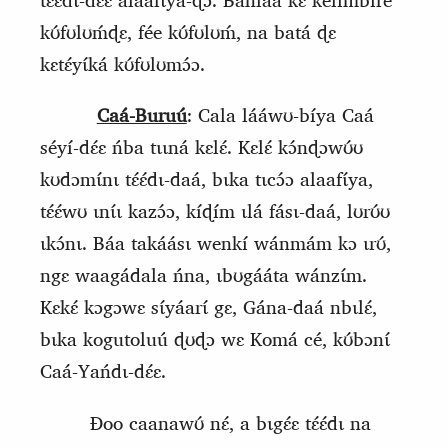
tɛ́ɛ́dɩ‑dɛ́ɛ alaafɩ́ya‑ɖɔ. Bánlaá kɛ kelimbíré
kʊ́fʊlʊḿɖɛ, fée kʊ́fʊlʊḿ, na batá ɖɛ
kɛtɛ́yɩ́ká kʊ́fʊlʊmɔ́ɔ.
Caá-Buruú
: Cala lááwʊ-bíya Caá
séyí-dɛ́ɛ ńba tɩɩná kɛlɛ́. Kɛlɛ́ kɔ́nɖɔwʊ́ʊ
kʊdɔmɩ́nɩ tɛ́ɛ́dɩ-daá, bɩka tɩcɔ́ɔ alaafɩ́ya,
tɛ́ɛ́wʊ ɩnɩ́ɩ kazɔ́ɔ, kíɖím ɩlá fásɩ-daá, lʊrʊ́ʊ
ɩkɔ́nɩ. Báa takáásɩ wenkí wánmám kɔ ɩrʊ́,
ngɛ waagádala ńna, ɩbʊgááta wánzɩ́m.
Kɛkɛ́ kɔgɔwɛ sɩ́yáarɩ́ gɛ, Gána-daá nbɩlɛ́,
bɩka kogutoluú ɖʊɖɔ wɛ Komá cé, kʊ́bɔnɩ́
Caá-Yańdɩ-dɛ́ɛ.
Ɖoo caanawʊ́ nɛ́, a bɩgɛ́ɛ tɛ́ɛ́dɩ na