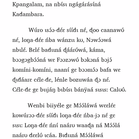
Kpangalam, na nbɩ́sɩ ngágárásɩ́ná
Kadambara.
Wúro ɩsɔ́ɔ‑dɛ́ɛ sɩ́ɩ́dɩ nɛ́, ɖoo caanawʊ́
nɛ́, loŋa‑dɛ́ɛ ńba wánzɩɩ kʊ, Nɔwɔ́ɔwá
nbɩlɛ́. Bɛlɛ́ badɩɩná ɖáárʊ́wá, káma,
bɔɔgɔgbɔ́ɔ́ná wɛ Fɔɔzɔwʊ́
b
ɔkɔná bɔjɔ́
komíni‑komíni, naanɩ́ gɛ bɔɔmɔ́ɔ bafa wɛ
ɖɩdáarɛ cɛ́lɛ‑dɛ, lénle bozuwáa ɖɔ nɛ́.
Cɛ́lɛ‑dɛ gɛ bɩɩjáŋ bɩbɩ́sɩ bánÿaá sɩsɩs:
C
alʊʊ́.
Wenbi biiyéle gɛ
M
ɔ́ɔ́láwá wɛɛlɛ́ɛ
kowúrɔɔ‑dɛ́ɛ sɩ́ɩ́dɩ loŋa‑dɛ́ɛ ńba‑jɔ nɛ́ gɛ
sɩsɩ: Loŋa‑dɛ́ɛ ńnɩ́ naárʊ waaɖa ná Mɔ́ɔ́lá
naárʊ dɛɛlʊ́ ɩcáa. Bɩdɩɩná Mɔ́ɔ́láwá