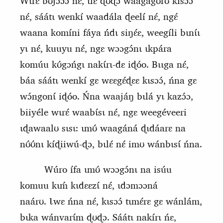
Wɩrɛ́ bʊjɔɔ́ɔ nɛ́, ɩlɛ́ ɖʊɖɔ waagágʊ́rʊ́ kisɔɔ́
nɛ́, sáátɩ wenkí waadála ɖeelí nɛ́, ngɛ́
waana komíni fáya ńdɩ siŋɛ́ɛ, weegíli bɩnɩ́
ɩ
yɩ nɛ́, kuuyu nɛ́, ngɛ wɔɔgɔ́nɩ ɩkpára
komúu kʊ́gɔńgɩ nakɩ́rɩ‑dɛ iɖóo. Bɩɩga nɛ́,
báa sáátɩ wenkí gɛ wɛɛgɛ́ɖɛɛ kɩsɔɔ́, ńna gɛ
wɔ́ngonɩ́ iɖóo. Ńna waajáŋ bɩlá yɩ kazɔ́ɔ,
biiyéle wɩrɛ́ waabɩ́sɩ nɛ́, ngɛ weegéveeri
ɩɖawaalʊ sɩsɩ: ɩmʊ́ waagáná ɖɩdáarɛ na
nʊ́ʊ́nɩ kíɖiiwú‑ɖɔ, bɩlɛ́ nɛ́ imʊ wánbɩsɩ́ ńna.
Wúro ífa ɩmʊ́ wɔɔgɔ́nɩ na isúu
komuu kɩḿ kɩdɛɛzɩ́ nɛ́, ɩdɔmɔɔná
naárʊ.
Ɩ
wɛ ńna nɛ́, kɩsɔɔ́ tɩmɛ́rɛ gɛ wánlám,
bɩka wánvarɩ́m ɖʊɖɔ. Sáátɩ
nakírɩ ńɛ,