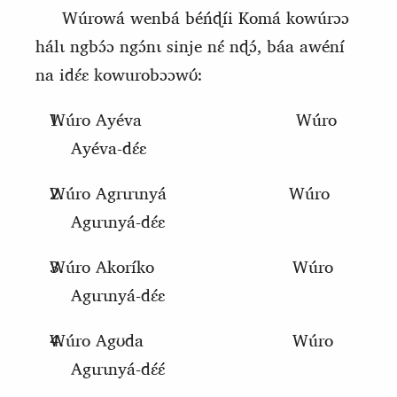
Wúrowá wenbá béńɖíi
K
omá kowúrɔɔ
hálɩ ngbɔ́ɔ ngɔ́nɩ sinje nɛ́ nɖɔ́, báa awéní
na idɛ́ɛ kowurobɔɔwʊ́:
Wúro Ayéva
Wúro
Ayéva-dɛ́ɛ
Wúro Agrɩrɩnyá
Wúro
Agɩrɩnyá-dɛ́ɛ
Wúro Akoríko
Wúro
Agɩrɩnyá-dɛ́ɛ
Wúro Agʊda
Wúro
Agɩrɩnyá-dɛ́ɛ́