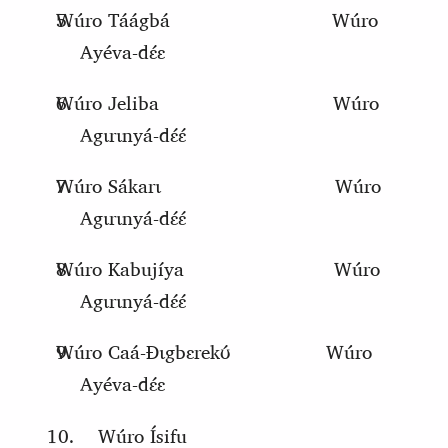
Wúro Táágbá
Wúro
Ayéva-dɛ́ɛ
Wúro Jeliba
Wúro
Agɩrɩnyá-dɛ́ɛ́
Wúro Sákarɩ
Wúro
Agɩrɩnyá-dɛ́ɛ́
Wúro Kabujíya
Wúro
Agɩrɩnyá-dɛ́ɛ́
Wúro
C
aá-Ɖɩgbɛrekʊ́
Wúro
Ayéva-dɛ́ɛ
Wúro Ísifu