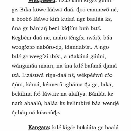
Wékpééwú
:
lɩzɔ́ɔ kaḿ kɛgɛ́ɛ gúúni
gɛ. Bɩka kʊwɛ lááwʊ-daá. ɖoo caanawʊ́ nɛ́,
a boobó lááwʊ kiḿ kɩdaá ngɛ baaláa kɛ,
ńna gɛ bánjaŋ́ beɖi kíɖíím bɩḿ bɩtɛ́.
Kegbém-daá nɛ, naárʊ téngísi ɩwɔ́rɔ́, báa
wɔɔgɔ́zɔɔ nabʊ́rʊ-ɖɔ, ɩ́dandabɩ́sɩ. A ngʊ
bɩlɛ́ gɛ weegízi ɩbɩ́sɩ, a ɩdakáná gúúni,
wánganáa maarɩ, na ɩ́na kɩlɛ́ bafaná ɖamá
ɩzá. Lɩzásɩwá rɩ́ŋa-daá nɛ́, wékpééwú cɔ́ɔ
ɖóni, kámá, kénveríi ɩgbáma-ɖɔ gɛ, bɩka,
bekilina fɔɔ́ láwʊrɛ na alafíya. Bánláa kɛ
naḿ abaalʊ́, baláa kɛ kelimbíré báa wenɖé
ɖabáŋɩná kɩ́sɛɛḿɖɛ.
Kangara
:
kɩlɛ́ kigɛ́ɛ bʊkááta gɛ baalá