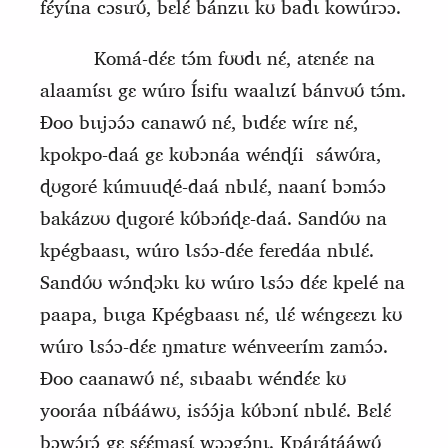
fɛ́yɩ́na cɔsɩrʊ́, bɛlɛ́ bánzɩɩ kʊ badɩ kowúrɔɔ.
Komá‑dɛ́ɛ tɔ́m fʊʊdɩ nɛ́, atɛnɛ́ɛ na
alaamɩ́sɩ gɛ wúro Ísifu waalɩzɩ́ bánvʊʊ́ tɔ́m.
Ɖoo bɩɩjɔɔ́ɔ canawʊ́ nɛ́, bɩdɛ́ɛ wírɛ nɛ́,
kpokpo‑daá gɛ kʊbɔnáa wénɖíi
sáwʊ́ra,
ɖʊgoré kúmuuɖé‑daá nbɩlɛ́, naanɩ́ bɔmɔ́ɔ
bakázʊʊ ɖugoré kʊ́bɔńɖɛ‑daá. Sandʊ́ʊ na
kpégbaasɩ, wúro Ɩsɔ́ɔ‑dɛ́e feredáa nbɩlɛ́.
Sandʊ́ʊ wɔ́nɖɔkɩ kʊ wúro Ɩsɔ́ɔ dɛ́ɛ kpelé na
paapa, bɩɩga Kpégbaasɩ nɛ́, ɩlɛ́ wɛ́ngɛɛzɩ kʊ
wúro Ɩsɔ́ɔ‑dɛ́ɛ ŋmatɩrɛ wénveerím zamɔ́ɔ.
Ɖoo caanawʊ́ nɛ́, sɩbaabɩ wéndɛ́ɛ kʊ
yooráa nɩ́bááwʊ, isɔ́ɔ́ja kʊ́bɔnɩ́ nbɩlɛ́. Bɛlɛ́
bɔwɔ́rɔ́
gɛ
sɛ́ɛ́masɩ́ wɔɔgɔ́nɩ. Kpárátááwʊ́