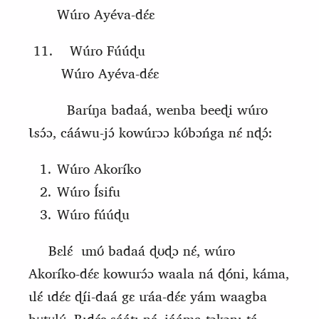
Wúro Ayéva-dɛ́ɛ
Wúro
F
úúɖu
Wúro Ayéva-dɛ́ɛ
Barɩ́ŋa badaá, wenba beeɖi wúro
Ɩsɔ́ɔ, cááwu-jɔ́ kowúrɔɔ kʊ́bɔńga nɛ́ nɖɔ́:
Wúro Akoríko
Wúro Ísifu
Wúro fúúɖu
Bɛlɛ́
ɩmʊ́ badaá ɖʊɖɔ nɛ́, wúro
Akoríko‑dɛ́ɛ kowurɔ́ɔ waala ná ɖóni, káma,
ɩlɛ́ ɩdɛ́ɛ ɖíi‑daá gɛ ɩráa‑dɛ́ɛ yám waa
gb
a