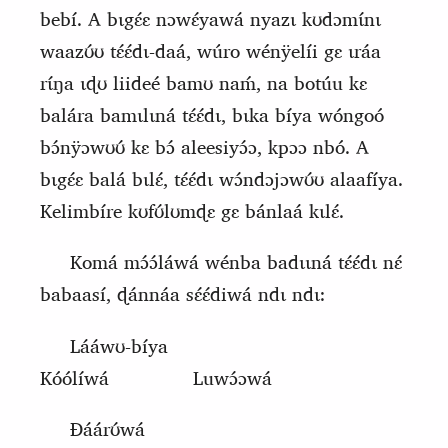
bebí. A bɩgɛ́ɛ nɔwɛ́yawá nyazɩ kʊdɔmɩ́nɩ
waazʊ́ʊ tɛ́ɛ́dɩ-daá, wúro wénÿelíi gɛ ɩráa
rɩ́ŋa ɩɖʊ liideé bamʊ naḿ, na botú
u
kɛ
balára bamɩlɩná tɛ́ɛ́dɩ, bɩka bíya wóngoó
bɔ́nÿɔwʊʊ́ kɛ bɔ́ aleesiyɔ́ɔ, kpɔɔ nbó. A
bɩgɛ́ɛ balá bɩlɛ́, tɛ́ɛ́dɩ wɔ́ndɔjɔwʊ́ʊ alaafíya.
Kelimbíre kʊfʊ́lʊmɖɛ gɛ bánlaá kɩlɛ́.
Komá mɔ́ɔ́láwá wénba badɩɩná tɛ́ɛ́dɩ nɛ́
babaasí, ɖánnáa sɛ́ɛ́diwá ndɩ ndɩ:
Lááwʊ-bíya
Kóólíwá
Luwɔ́ɔwá
Ɖáárʊ́wá