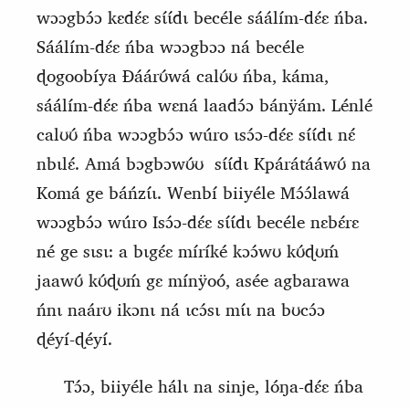
wɔɔgbɔ́ɔ kɛdɛ́ɛ sɩ́ɩ́dɩ becéle sáálím‑dɛ́ɛ ńba.
Sáálím‑dɛ́ɛ ńba wɔɔgbɔɔ ná becéle
ɖogoobíya Ɖáárʊ́wá calʊ́ʊ ńba, káma,
sáálím‑dɛ́ɛ ńba wɛná laadɔ́ɔ bánÿám. Lénlé
calʊʊ́ ńba wɔɔgbɔ́ɔ wúro ɩsɔ́ɔ‑dɛ́ɛ sɩ́ɩ́dɩ nɛ́
nbɩlɛ́. Amá bɔgbɔwʊ́ʊ
sɩ́ɩ́dɩ Kpárátááwʊ́ na
Komá ge báńzɩ́ɩ. Wenbí biiyéle
M
ɔ́ɔ́lawá
wɔɔgbɔ́ɔ wúro
Isɔ́ɔ‑dɛ́ɛ sɩ́ɩ́dɩ becéle nɛbɛ́rɛ
né ge sɩsɩ: a bɩgɛ́ɛ míríké
kɔɔ́wʊ kʊ́ɖʊḿ
jaawʊ́ kʊ́ɖʊḿ gɛ mínÿoó, asée agbarawa
ńnɩ naárʊ ikɔnɩ ná ɩcɔ́sɩ mɩ́ɩ na bʊcɔ́ɔ
ɖéyí‑ɖéyí.
Tɔ́ɔ, biiyéle hálɩ na sinje, lóŋa‑dɛ́ɛ ńba