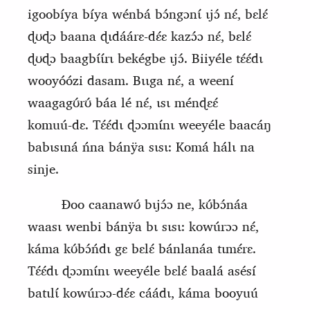
igoobíya bíya wénbá bɔ́ngɔnɩ́ ɩjɔ́ nɛ́, bɛlɛ́
ɖʊɖɔ baana ɖɩdáárɛ‑dɛ́ɛ kazɔ́ɔ nɛ́, bɛlɛ́
ɖʊɖɔ baagbɩ́ɩ́rɩ bekégbe ɩjɔ́. Biiyéle tɛ́ɛ́dɩ
wooyóózi dasam. Bɩɩga nɛ́, a weení
waagagʊ́rʊ́ báa lé nɛ́, ɩsɩ ménɖɛɛ́
komuú‑dɛ. Tɛ́ɛ́dɩ ɖɔɔmɩ́nɩ weeyéle baacáŋ
babɩsɩná ńna bánÿa sɩsɩ: Komá hálɩ na
sinje.
Ɖoo caanawʊ́ bɩjɔ́ɔ ne, kʊ́bɔ́náa
waasɩ wenbi bánÿa bɩ sɩsɩ: kowúrɔɔ nɛ́,
káma kʊ́bɔ́ńdɩ gɛ bɛlɛ́ bánlanáa tɩmɛ́rɛ.
T
ɛ́ɛ́dɩ ɖɔɔmɩ́nɩ weeyéle bɛlɛ́ baalá asésí
batɩlɩ́ kowúrɔɔ‑dɛ́ɛ cáádɩ, káma booyuú