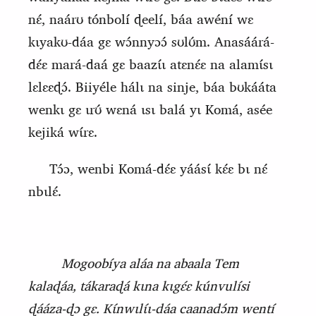
nɛ́,
naárʊ
tónbolí ɖeelí, báa awéní wɛ
kɩyakʊ-dáa gɛ wɔ́nnyɔɔ́ sʊlʊ́m. Anasáárá-
dɛ́ɛ mará-daá gɛ baazɩ́ɩ atɛnɛ́ɛ na alamɩ́sɩ
lɛlɛɛɖɔ́. Biiyéle hálɩ na sinje, báa bʊkááta
wenkɩ gɛ ɩrʊ́ wɛná ɩsɩ balá yɩ Komá, asée
kejiká wɩ́rɛ.
Tɔ́ɔ, wenbi Komá-dɛ́ɛ yáásɩ́ kɛ́ɛ bɩ nɛ́
nbɩlɛ́.
Mogoobíya aláa na abaala Tem
kalaɖáa, tákaraɖá kɩna kɩgɛ́ɛ kúnvulísi
ɖááza-ɖɔ gɛ. Kɩ́nwɩlɩ́ɩ-dáa caanadɔ́m wentí