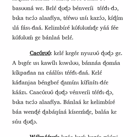
basʊʊná wɛ. Bɛlɛ́ ɖʊɖɔ bénveríi
tɛ́ɛ́dɩ-dɔ,
bɩka tɩcɔ́ɔ alaafɩ́ya, tɛ́ɛ́wʊ ɩnɩ́ɩ kazɔ́ɔ, kíɖím
ɩlá fásɩ-daá. Kelimbíré kʊ́fʊlʊḿɖɛ yáá fée
kʊ́fʊlʊḿ gɛ bánlaá bɛlɛ́.
Cacʊ́rʊʊ́
: kɛlɛ́ kɛgɛ́ɛ nyɩɩrʊʊ́ ɖʊɖɔ gɛ.
A bɩgɛ́ɛ ɩsɩ kawɩ́lɩ kɩwɩ
l
ʊʊ, bánnáa ɖomáa
kɩ́kpadaa na cáálɩ́sɩ tɛ́ɛ́dɩ-daá. Kɛlɛ́
kádanjaa béngbɛɛ́ ɖamɩ́nɩ kɩ́fɩ́nɩ́tɩ-dɛ́ɛ
káázɩ. Caacʊ́rʊʊ́ ɖʊɖɔ vénveríi tɛ́ɛ́dɩ-ɖɔ,
bɩka tɩcɔ́ɔ alaafɩ́ya. Bánlaá kɛ kelimbíré
báa wenɖé ɖabáŋɩ́ná kɩ́sɛɛḿɖɛ, baláa kɛ
súu ɖʊɖɔ.