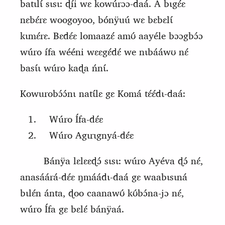
batɩlɩ́ sɩsɩ: ɖíi wɛ kowúrɔɔ‑daá. A bɩgɛ́ɛ
nɛbɛ́rɛ woogoyoo, bónÿ
uú wɛ bɛbɛlɩ́
kɩmɛ́rɛ. Bɛdɛ́ɛ
lomaazɛ́
amʊ́ aayéle bɔɔgbɔ́ɔ
wúro ífa wééni wɛɛgɛ́dɛ́ we nɩbááwʊ nɛ́
basɩ́ɩ wúro kaɖa ńnɩ́.
Kowurobɔ́ɔ́nɩ natɩ́lɛ
gɛ
K
omá tɛ́ɛ́dɩ-daá:
Wúro Ífa-dɛ́ɛ
Wúro Agɩrɩgnyá-dɛ́ɛ
Bánÿa lɛlɛɛɖɔ́ sɩsɩ: wúro Ayéva ɖɔ́ nɛ́,
anasáárá-dɛ́ɛ ŋmáádɩ-daá gɛ waabɩsɩná
bɩlɛ́n ánta, ɖoo caanawʊ́ kʊ́bɔ́na-jɔ nɛ́,
wúro Ífa gɛ bɛlɛ́ bánÿaá.