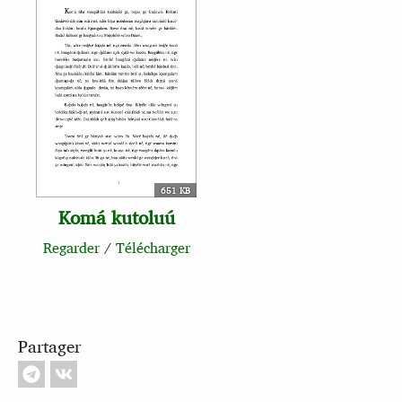
651 KB
Komá kutoluú
Regarder
/
Télécharger
Partager