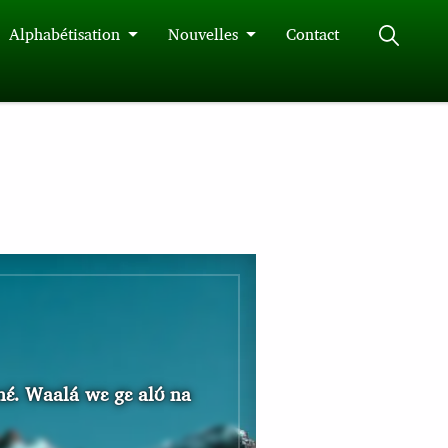
Alphabétisation
Nouvelles
Contact
nɛ́. Waalá wɛ gɛ alʊ́ na