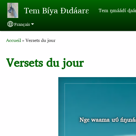
Aller au contenu principal
Tem Bíya Ɖɩdáarɛ
Tem ŋmáádɩ́ ɖaa
Français
Select your language
Breadcrumb
Accueil
Versets du jour
Versets du jour
Ngɛ waama ɩrʊ́ ńŋɩnáa 