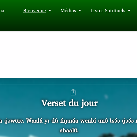
́na
Bienvenue
Médias
Livres Spirituels
Verset du jour
ɩjɔwʊrɛ. Waalá yɩ ɩlɩ́ɩ ńŋɩnáa wenbí ɩmʊ́ Ɩsɔ́ɔ ɩjɔɔ́ɔ 
abaalʊ́.