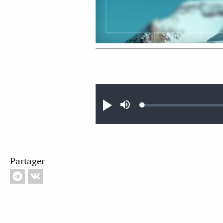
Audio file
Loaded
:
Jouer
Sourdine
0.41%
Partager