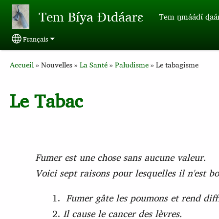
Aller au contenu principal
Tem Bíya Ɖɩdáarɛ
Tem ŋmáádɩ́ ɖaa
Français
Select your language
Breadcrumb
Accueil
Nouvelles
La Santé
Paludisme
Le tabagisme
Le Tabac
Fumer est une chose sans aucune valeur.
Voici sept raisons pour lesquelles il n'est b
Fumer gâte les poumons et rend diffic
Il cause le cancer des lèvres.