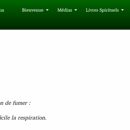
́na
Bienvenue
Médias
Livres Spirituels
on de fumer :
ile la respiration.