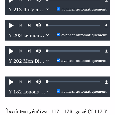
Loaded
:
Jouer
Sourdine
0.32%
Précédent
Suivant
avancer automatiquement
Loaded
:
Jouer
Sourdine
0.54%
Précédent
Suivant
avancer automatiquement
Loaded
:
Jouer
Sourdine
0.47%
Précédent
Suivant
avancer automatiquement
Loaded
:
Jouer
Sourdine
0.54%
Précédent
Suivant
avancer automatiquement
Ɩ́bɛɛḿ tem yéńdiwa 117 - 178 gɛ cé (Y 117-Y