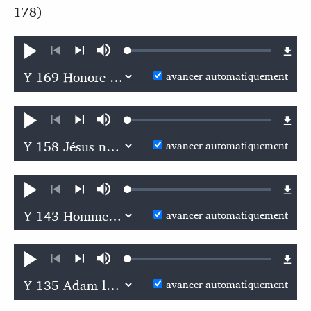
178)
Loaded
:
Jouer
Sourdine
0.56%
Précédent
Suivant
avancer automatiquement
Loaded
:
Jouer
Sourdine
0.68%
Précédent
Suivant
avancer automatiquement
Loaded
:
Jouer
Sourdine
0.69%
Précédent
Suivant
avancer automatiquement
Loaded
:
Jouer
Sourdine
0.44%
Précédent
Suivant
avancer automatiquement