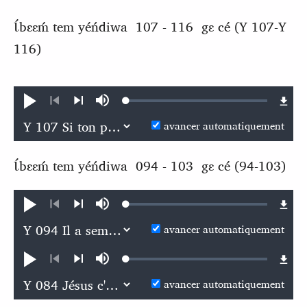
Ɩ́bɛɛḿ tem yéńdiwa 107 - 116 gɛ cé (Y 107-Y
116)
Loaded
:
Jouer
Sourdine
0.57%
Précédent
Suivant
avancer automatiquement
Ɩ́bɛɛḿ tem yéńdiwa 094 - 103 gɛ cé (94-103)
Loaded
:
Jouer
Sourdine
0.53%
Précédent
Suivant
avancer automatiquement
Loaded
:
Jouer
Sourdine
0.54%
Précédent
Suivant
avancer automatiquement