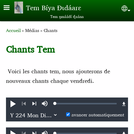
Aller au contenu principal
Tem Bíya Ɖɩdáarɛ
Sel
Tem ŋmáádɩ́ ɖaána
Breadcrumb
Accueil
Médias
Chants
Chants Tem
Voici les chants tem, nous ajouterons de
nouveaux chants chaque vendredi.
Loaded
:
Jouer
Sourdine
0.27%
Précédent
Suivant
avancer automatiquement